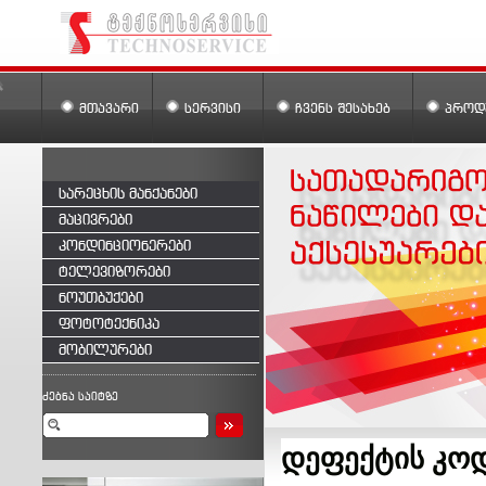
ᲛᲗᲐᲕᲐᲠᲘ
ᲡᲔᲠᲕᲘᲡᲘ
ᲩᲕᲔᲜᲡ ᲨᲔᲡᲐᲮᲔᲑ
ᲞᲠᲝᲓ
სარეცხის მანქანები
მაცივრები
კონდინციონერები
ტელევიზორები
ნოუთბუქები
ფოტოტექნიკა
მობილურები
ძებნა საიტზე
დეფექტის კოდ